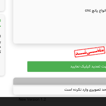
ع پانچ cnc
ا
ج
ا
پ
د
ک
حد تصویری وارد نکرده است
New Version 1.2