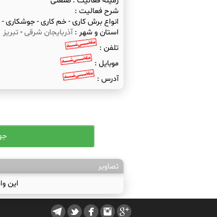
زمینه فعالیت :
صنعتی
شرح فعالیت :
انواع برش کاری - خم کاری - جوشکاری - انوا
استان و شهر :
آذربایجان شرقی
-
تبریز
تلفن :
موبایل :
آدرس :
تصاویر
این وا