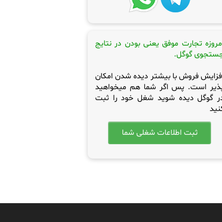
مروزه تجارت موفق یعنی بودن در نتایج
ستجوی گوگل.
فزایش فروش با بیشتر دیده شدن امکان
ذیر است. پس اگر شما هم میخواهید
ر گوگل دیده شوید شغل خود را ثبت
نید