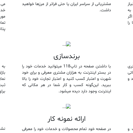
از
مشتریانی از سراسر ایران یا حتی فراتر از مرزها خواهید
می 
به
داشت.
خدم
گر
مور
 را
تما
پتا
برندسازی
ری
با داشتن صفحه در تاپ118 میتوانید خدمات خود را
به 
اتی
در بستر اینترنت به هزاران مشتری معرفی و برای خود
د و
شهرت و اعتبار کسب کنید و اعتبار تجارت خود را بالا
نما
ببرید. این‌گونه کسب و کار شما در هر مکانی که
اینترنت وجود دارد دیده میشود.
برای
ارائه نمونه کار
نشا
 و
در صفحه خود تمام محصولات و خدمات خود را معرفی