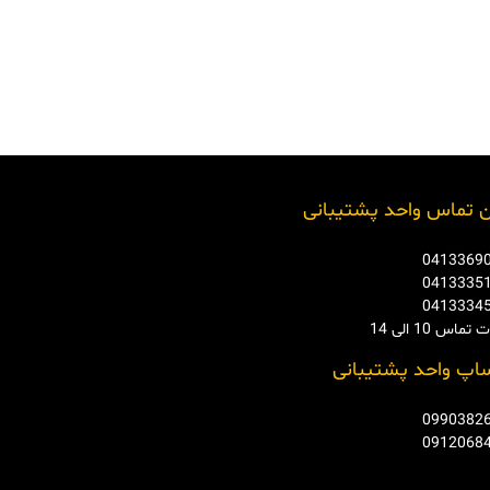
 تماس واحد پشتیبانی
0413369
0413335
0413334
ماس 10 الی 14
اپ واحد پشتیبانی
0990382
0912068