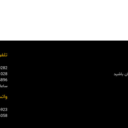
تلفن
0282
ان باشید
1028
5896
ساعات ت
واتس
6923
4058