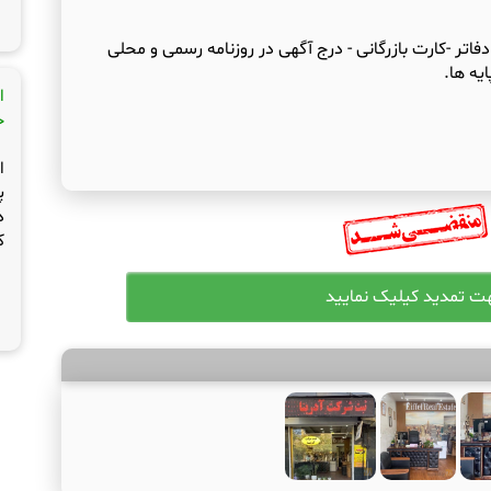
فاتر -کارت بازرگانی - درج آگهی در روزنامه رسمی و محلی
یه ها.
ا
ج
ا
پ
د
ک