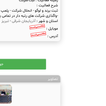
زمینه فعالیت :
ثبت شرکت
شرح فعالیت :
ثبت برند و لوگو - انحلال شرکت - پلمپ د
-واگذاری شرکت های رتبه دار در تمامی پا
استان و شهر :
آذربایجان شرقی
-
تبریز
موبایل :
آدرس :
تصاویر