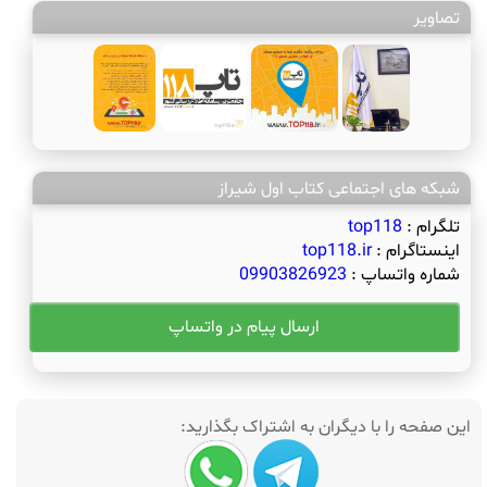
تصاویر
شبکه های اجتماعی کتاب اول شیراز
تلگرام :
top118
اینستاگرام :
top118.ir
شماره واتساپ :
09903826923
ارسال پیام در واتساپ
این صفحه را با دیگران به اشتراک بگذارید: