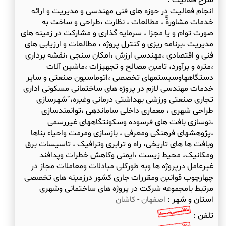
شرح فعالیت :
انجام فعالیت در حوزه های فنی مهندسی و مدیریت و ارائه
خدمات مشاورهّّّ ، مطالعات ، نظارت ،طراحی و ساخت به
صورت توام و یا مجزا ، سرمایه گذاری و مشارکت در زمینه های
مدیریت ،برنامه ریزی و کنترل پروژه ، مطالعات و ارزیابی های
فنی و اقتصادی ،مهندسی ارزش ،امکان سنجی ،نقشه برداری
،متره و برآورد، تامین مصالح و تجهیزات ،ماشین آلات
دستگاههاوسیستمهای تخصصی ،اتوماسیون صنعتی و سایر
خدمات مهندسی لازم در پروژه های ساختمانی مسکونی اداری
تجاری صنعتی ورزشی بهداشتی درمانی وغیره، ّشهرسازی
طراحی شهری ، معماری داخلی ساماندهی ،توانمندسازی
،نوسازی بافت های فرسوده وسکونتگاههای غیررسمی
،پژوهشهای فرهنگی ومعرفی ، بازسازی ومرمت واحیاء بناها
وبافت ها های تاریخی، راه و ترابری وترافیک ، تاسیسات برق
ومکانیک، محیط زیست ،ایمنی وکاهش خطرات وپدافند
غیرعامل درپروژه ها وبه طورکلی مبادلات ومعاملات مجاز در
چهارچوب قوانین ومقررات جاری کشور درزمینه های تخصصی
مرتبط بامجموعه شرکت در پروژه های ساختمانی وشهری
استان و شهر :
اصفهان
-
کاشان
تلفن :