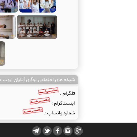
شبکه های اجتماعی یوگای آقایان ایوب 
تلگرام :
اینستاگرام :
شماره واتساپ :