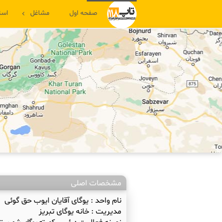
صفحه اول
مشاغل
است
مشخصات اصلی
نام واحد :
یوگای آقایان ایوب حق گوئی
مدیریت :
خانه یوگای تبریز