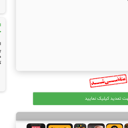
ا
ج
ا
پ
د
ک