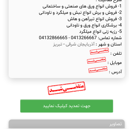
شرح فعالیت :
شماره تماس: 0413266667 - 04132866665
استان و شهر :
آذربایجان شرقی
-
تبریز
تلفن :
موبایل :
آدرس :
تصاویر