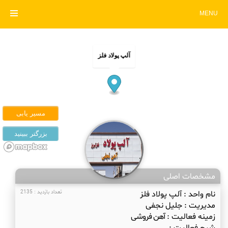
MENU
آلپ پولاد فلز
مشخصات اصلی
نام واحد :
آلپ پولاد فلز
تعداد بازدید : 2135
مدیریت :
جلیل نجفی
زمینه فعالیت :
آهن فروشی