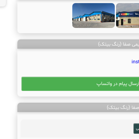
می صفا (رنگ بیتک)
ins
رسال پیام در واتساپ
فا (رنگ بیتک)