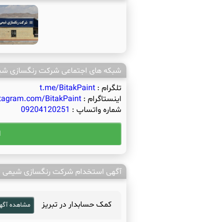
شبکه های اجتماعی شرکت رنگسازی شی
تلگرام :
t.me/BitakPaint
اینستاگرام :
tagram.com/BitakPaint
شماره واتساپ :
09204120251
ا
آگهی استخدام شرکت رنگسازی شیمی ص
کمک حسابدار در تبریز