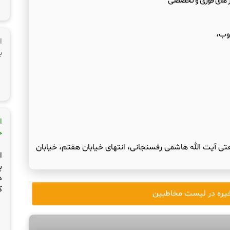
ینر های فوری و تخصصی
ا
ب
ا
ج
ی آیت الله هاشمی رفسنجانی، انتهای خیابان هفتم، خیابان
ا
پ
د
ک
یره در لیست مخاطبین