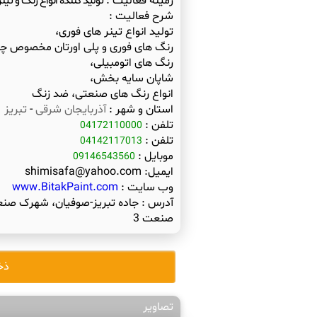
زمینه فعالیت :
تولید کننده انواع رنگ و ت
شرح فعالیت :
انواع رنگ های صنعتی، ضد زنگ
استان و شهر :
آذربایجان شرقی
-
تبریز
تلفن :
04172110000
تلفن :
04142117013
موبایل :
09146543560
ایمیل:
shimisafa@yahoo.com
وب سایت :
www.BitakPaint.com
آدرس :
جاده تبریز-صوفیان، شهرک صنعت
صنعت 3
ذخ
تصاویر