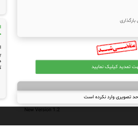
 بارگذاری
ا
ج
ا
پ
د
ک
حد تصویری وارد نکرده است
New Version 1.2