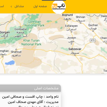
صفحه اول
مشاغل
است
مشخصات اصلی
نام واحد :
چاپ افست و صحافی امین
مدیریت :
آقای مهدی صحاف امین