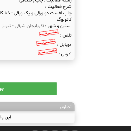
زمینه فعالیت :
چاپ و صحافی
شرح فعالیت :
چاپ افست دو ورقی و یک ورقی - خط کام
کاتولوگ
استان و شهر :
آذربایجان شرقی
-
تبریز
تلفن :
موبایل :
آدرس :
تصاویر
این وا