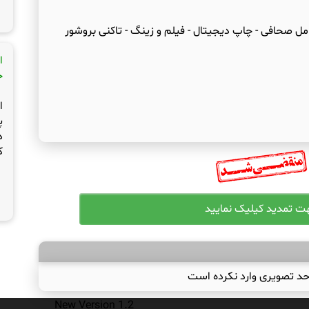
ل صحافی - چاپ دیجیتال - فیلم و زینگ - تاکنی بروشور
ا
ج
ا
پ
د
ک
حد تصویری وارد نکرده است
New Version 1.2