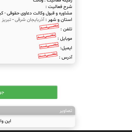
زمینه فعالیت :
وکالت
شرح فعالیت :
مشاوره و قبول وکالت دعاوی حقوقی - کیف
استان و شهر :
آذربایجان شرقی
-
تبریز
تلفن :
موبایل :
ایمیل:
آدرس :
تصاویر
این وا