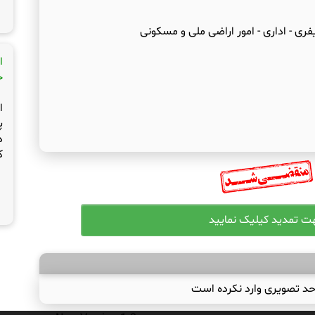
ری - اداری - امور اراضی ملی و مسکونی
ا
ج
ا
پ
د
ک
حد تصویری وارد نکرده است