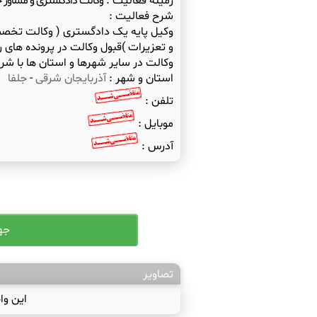
زمینه فعالیت :
وکالت دادگستری و مشاور 
شرح فعالیت :
وکیل پایه یک دادگستری ( وکالت تخصصی
و تعزیرات )قبول وکالت در پرونده های
وکالت در سایر شهرها و استان ها با شر
استان و شهر :
آذربایجان شرقی
-
جلفا
تلفن :
موبایل :
آدرس :
تصاویر
این وا