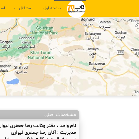
صفحه اول
مشاغل
است
مشخصات اصلی
نام واحد :
دفتر وکالت رضا جعفری لیوار
مدیریت :
آقای رضا جعفری لیواری